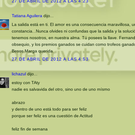
27 DE ABRIL DE 2012 A LAS 4:23
Tatiana Aguilera
dijo...
La salida está en ti. El amor es una consecuencia maravillosa, u
constancia...Nunca olvides ni confundas que la salida y la soluci
tenemos nosotros, en nuestra alma. Tú posees la llave. Fernand
obsequio, y los premios ganados se cuidan como trofeos ganados
Besos Marga querida.
27 DE ABRIL DE 2012 A LAS 4:53
lichazul
dijo...
estoy con TAty
nadie es salvavida del otro, sino uno de uno mísmo
abrazo
y dentro de uno está todo para ser feliz
porque ser feliz es una cuestión de Actitud
feliz fin de semana