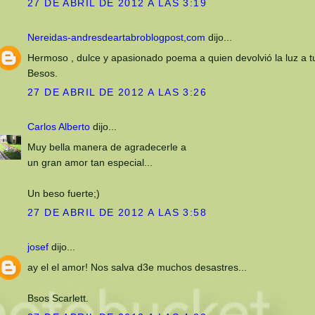
27 DE ABRIL DE 2012 A LAS 3:19
Nereidas-andresdeartabroblogpost,com
dijo...
Hermoso , dulce y apasionado poema a quien devolvió la luz a tu
Besos.
27 DE ABRIL DE 2012 A LAS 3:26
Carlos Alberto
dijo...
Muy bella manera de agradecerle a
un gran amor tan especial...
Un beso fuerte;)
27 DE ABRIL DE 2012 A LAS 3:58
josef
dijo...
ay el el amor! Nos salva d3e muchos desastres...
Bsos Scarlett.