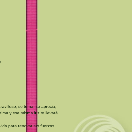
!
avilloso, se toma, se aprecia,
 alma y esa misma luz te llevará
vida para renovar tus fuerzas.