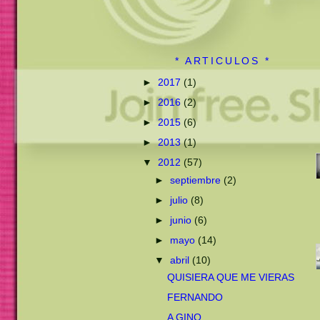
* ARTICULOS *
►
2017
(1)
►
2016
(2)
►
2015
(6)
►
2013
(1)
▼
2012
(57)
►
septiembre
(2)
►
julio
(8)
►
junio
(6)
►
mayo
(14)
▼
abril
(10)
QUISIERA QUE ME VIERAS
FERNANDO
A GINO