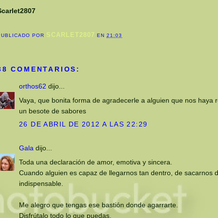
Scarlet2807
SCARLET2807
PUBLICADO POR
EN
21:03
38 COMENTARIOS:
orthos62
dijo...
Vaya, que bonita forma de agradecerle a alguien que nos haya 
un besote de sabores
26 DE ABRIL DE 2012 A LAS 22:29
Gala
dijo...
Toda una declaración de amor, emotiva y sincera.
Cuando alguien es capaz de llegarnos tan dentro, de sacarnos de
indispensable.
Me alegro que tengas ese bastión donde agarrarte.
Disfrútalo todo lo que puedas.