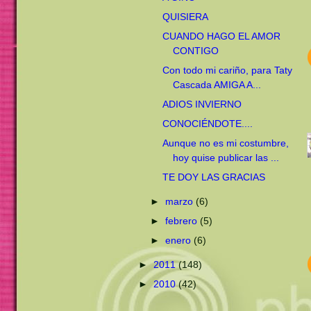
QUISIERA
CUANDO HAGO EL AMOR
CONTIGO
Con todo mi cariño, para Taty
Cascada AMIGA A...
ADIOS INVIERNO
CONOCIÉNDOTE....
Aunque no es mi costumbre,
hoy quise publicar las ...
TE DOY LAS GRACIAS
►
marzo
(6)
►
febrero
(5)
►
enero
(6)
►
2011
(148)
►
2010
(42)